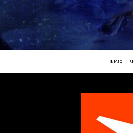
INICIO
S